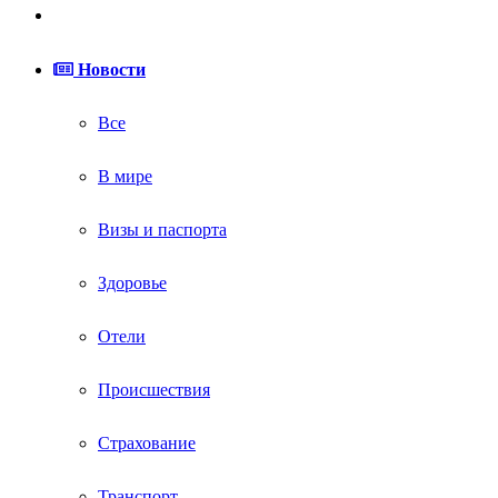
skin
Войти
Новости
Все
В мире
Визы и паспорта
Здоровье
Отели
Происшествия
Страхование
Транспорт