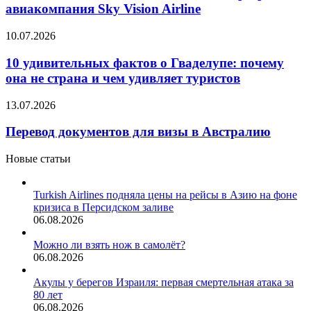
новая
авиакомпания Sky Vision Airline
египетская
чартерная
10
10.07.2026
авиакомпания
удивительных
Sky
фактов
10 удивительных фактов о Гваделупе: почему
Vision
о
она не страна и чем удивляет туристов
Airline
Гваделупе:
почему
Перевод
13.07.2026
она
документов
не
для
Перевод документов для визы в Австралию
страна
визы
и
в
Новые статьи
чем
Австралию
удивляет
туристов
Turkish Airlines подняла цены на рейсы в Азию на фоне
кризиса в Персидском заливе
06.08.2026
Можно ли взять нож в самолёт?
06.08.2026
Акулы у берегов Израиля: первая смертельная атака за
80 лет
06.08.2026