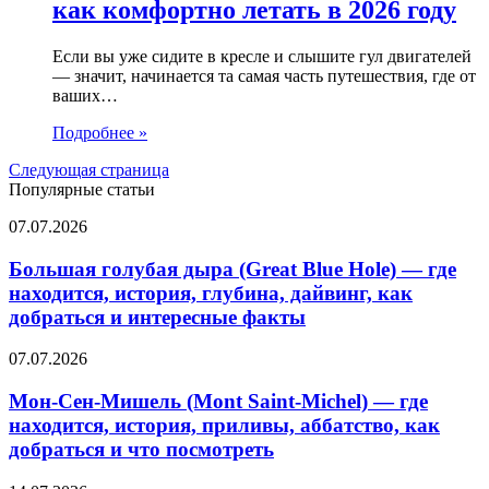
как комфортно летать в 2026 году
Если вы уже сидите в кресле и слышите гул двигателей
— значит, начинается та самая часть путешествия, где от
ваших…
Подробнее »
Следующая страница
Популярные статьи
Большая
07.07.2026
голубая
дыра
Большая голубая дыра (Great Blue Hole) — где
(Great
находится, история, глубина, дайвинг, как
Blue
добраться и интересные факты
Hole)
—
Мон-
07.07.2026
где
Сен-
находится,
Мишель
Мон-Сен-Мишель (Mont Saint-Michel) — где
история,
(Mont
глубина,
находится, история, приливы, аббатство, как
Saint-
дайвинг,
добраться и что посмотреть
Michel)
как
—
добраться