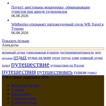
Пхукет: арестованы мошенники, обманывавшие
туристов при аренде гидроциклов
06.08.2026
Wildberries открывает пятизвездочный отель WB Travel в
Турции
06.08.2026
Показать больше
Анекдоты
активный отдых
горнолыжные курорты
достопримечательности
лето
отдых
отдых на море
отели
отпуск
пляж
пляжный отдых
мегалиты
путешествие
поход
путешествие по России
путешествия
путешествовать
туризм
турист
© Все права защищены 2026.
Форум о туризме
О сайте
Карта сайта
Обратная связь
Поиск по тегам