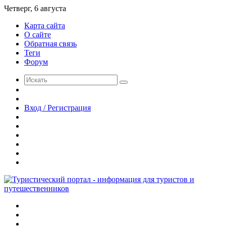
Четверг, 6 августа
Карта сайта
О сайте
Обратная связь
Теги
Форум
Искать
Switch
skin
Случайная
статья
Вход / Регистрация
Telegram
Одноклассники
vk.com
YouTube
Twitter
Facebook
Меню
Искать
Switch