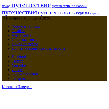
путешествие
поход
путешествие по России
путешествия
путешествовать
туризм
турист
© Все права защищены 2026.
Форум о туризме
О сайте
Карта сайта
Обратная связь
Поиск по тегам
Политика конфиденциальности
Facebook
Twitter
YouTube
vk.com
Одноклассники
Telegram
Кнопка «Наверх»