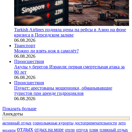
Turkish Airlines подняла цены на рейсы в Азию на фоне
кризиса в Персидском заливе
06.08.2026
Транспорт
Можно ли взять нож в самолёт?
06.08.2026
Происшествия
Акулы у берегов Израиля: первая смертельная атака за
80 лет
06.08.2026
Происшествия
Пхукет: арестованы мошенники, обманывавшие
туристов при аренде гидроциклов
06.08.2026
Показать больше
Анекдоты
активный отдых
горнолыжные курорты
достопримечательности
лето
отдых
отдых на море
отели
отпуск
пляж
пляжный отдых
мегалиты