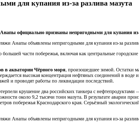
ми для купания из-за разлива мазута
жи Анапы официально признаны непригодными для купания из
 большей части побережья, включая как центральные городские 
ов в акватории Чёрного моря
, произошедшее зимой. Остатки ма
ерждается высокая концентрация нефтяных соединений в воде и 
яжей и проводят работы по ликвидации последствий.
потерпели крушение два российских танкера с нефтепродуктами
ожности около 9,2 тысячи тонн мазута. В результате аварии пр
метров побережья Краснодарского края. Серьёзный экологически